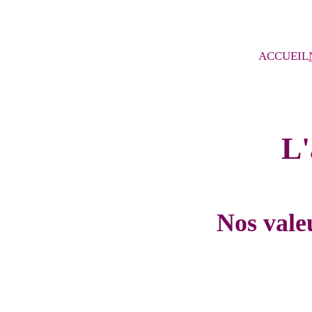
ACCUEIL
L
Nos vale
Au Mas Amrita, nous sommes guidées par des valeurs